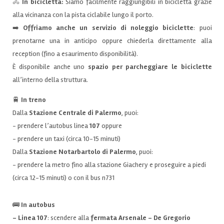
🚴
In bicicletta:
Siamo facilmente raggiungibili in bicicletta grazie
alla vicinanza con la pista ciclabile lungo il porto.
➡️
Offriamo anche un servizio di noleggio biciclette
: puoi
prenotarne una in anticipo oppure chiederla direttamente alla
reception (fino a esaurimento disponibilità).
È disponibile anche uno
spazio per
parcheggiare le biciclette
all’interno della struttura.
🚆
In treno
Dalla
Stazione Centrale di Palermo
, puoi:
- prendere l’autobus linea
107
oppure
- prendere un taxi (circa 10-15 minuti)
Dalla
Stazione Notarbartolo di Palermo
, puoi:
- prendere la metro fino alla stazione Giachery e proseguire a piedi
(circa 12-15 minuti) o con il bus n731
🚌
In autobus
-
Linea 107
: scendere alla
fermata
Arsenale - De Gregorio