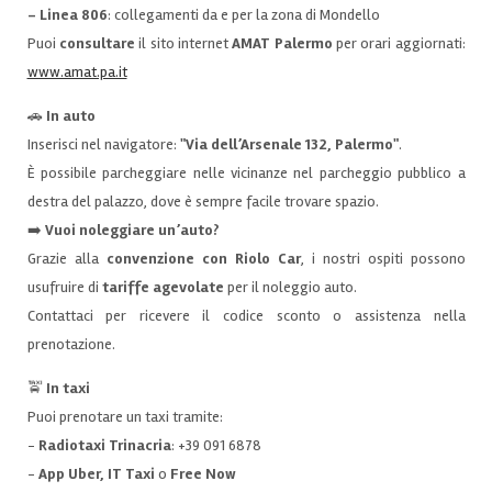
-
Linea 806
: collegamenti da e per la zona di Mondello
Puoi
consultare
il sito internet
AMAT Palermo
per orari aggiornati:
www.amat.pa.it
🚗
In auto
Inserisci nel navigatore:
"Via dell’Arsenale 132, Palermo"
.
È possibile parcheggiare nelle vicinanze nel parcheggio pubblico a
destra del palazzo, dove è sempre facile trovare spazio.
➡️
Vuoi noleggiare un’auto?
Grazie alla
convenzione con Riolo Car
, i nostri ospiti possono
usufruire di
tariffe agevolate
per il noleggio auto.
Contattaci per ricevere il codice sconto o assistenza nella
prenotazione.
🚖
In taxi
Puoi prenotare un taxi tramite:
-
Radiotaxi Trinacria
: +39 091 6878
-
App Uber, IT Taxi
o
Free Now